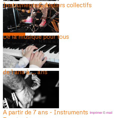
Instruments & Ateliers collectifs
De la musique pour tous
de 1 ans à ... ans
A partir de 7 ans - Instruments
Imprimer
E-mail