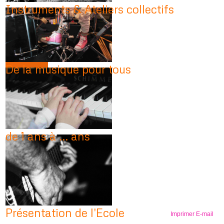
Instruments & Ateliers collectifs
De la musique pour tous
de 1 ans à ... ans
Présentation de l'Ecole
Imprimer
E-mail