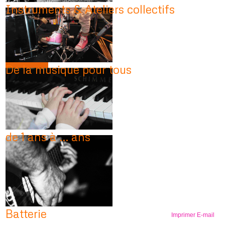
Instruments & Ateliers collectifs
De la musique pour tous
de 1 ans à ... ans
Batterie
Imprimer
E-mail