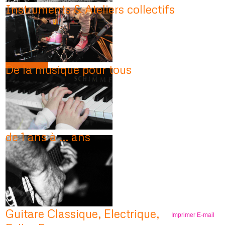
Instruments & Ateliers collectifs
De la musique pour tous
de 1 ans à ... ans
Guitare Classique, Electrique,
Imprimer
E-mail